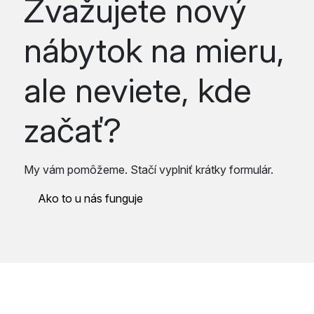
Zvažujete nový
nábytok na mieru,
ale neviete, kde
začať?
My vám pomôžeme. Stačí vyplniť krátky formulár.
Ako to u nás funguje