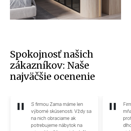
Spokojnosť našich
zákazníkov: Naše
najväčšie ocenenie
S firmou Zama máme len
Fir
výborné skúsenosti. Vždy sa
mňa
na nich obraciame ak
pro
potrebujeme nábytok na
dlh