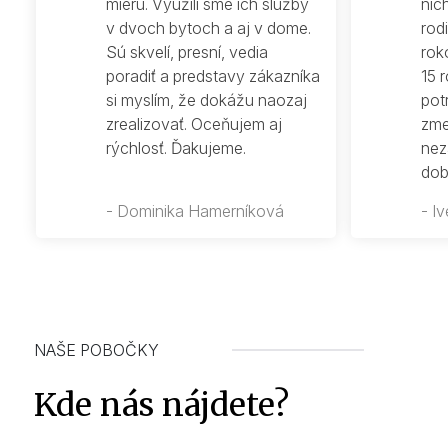
mieru. Využili sme ich služby
nic
v dvoch bytoch a aj v dome.
rod
Sú skvelí, presní, vedia
rok
poradiť a predstavy zákazníka
15 
si myslím, že dokážu naozaj
pot
zrealizovať. Oceňujem aj
zme
rýchlosť. Ďakujeme.
nez
dob
- Dominika Hamerníková
- I
NAŠE POBOČKY
Kde nás nájdete?