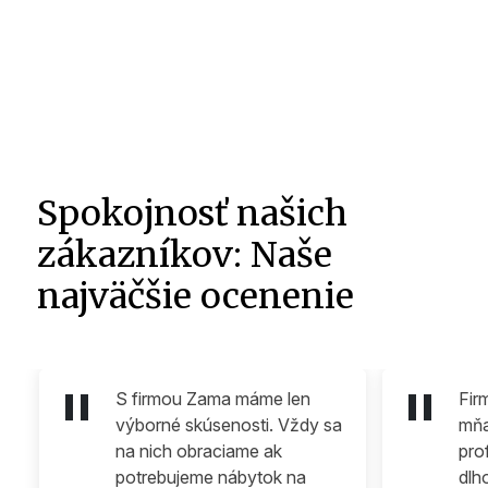
Spokojnosť našich
zákazníkov: Naše
najväčšie ocenenie
S firmou Zama máme len
Fir
výborné skúsenosti. Vždy sa
mňa
na nich obraciame ak
pro
potrebujeme nábytok na
dlh