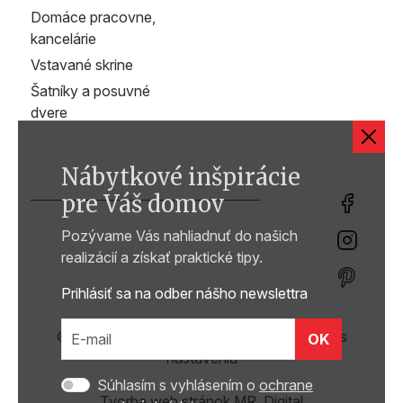
Domáce pracovne,
kancelárie
Vstavané skrine
Šatníky a posuvné
dvere
Nábytkové inšpirácie
pre Váš domov
Pozývame Vás nahliadnuť do našich
realizácií a získať praktické tipy.
Prihlásiť sa na odber nášho newslettra
© 2026 ZAMA interiér s.r.o. /
Zmeniť cookies
OK
nastavenia
Súhlasím s vyhlásením o
ochrane
Tvorba web stránok MR. Digital