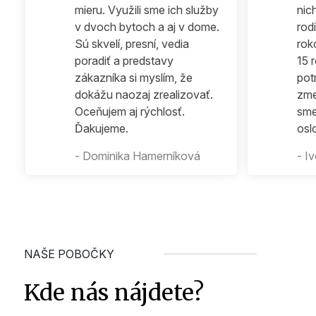
mieru. Využili sme ich služby
nic
v dvoch bytoch a aj v dome.
rod
Sú skvelí, presní, vedia
rok
poradiť a predstavy
15 
zákazníka si myslím, že
pot
dokážu naozaj zrealizovať.
zme
Oceňujem aj rýchlosť.
sme
Ďakujeme.
osl
- Dominika Hamerníková
- I
NAŠE POBOČKY
Kde nás nájdete?