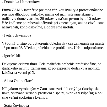
- Dominika Hamerníková
Firma ZAMA interiér je pre mňa zárukou kvality a profesionálneho
prístupu dlhodobo, nakoľko máme od nich vstavané skrine u
rodičov v dome viac ako 20 rokov, v našom prvom byte 15 rokov,
čiže keď sme potrebovali nábytok pri zmene bytu, ani na chvílu sme
nezaváhali, koho oslovíme, a dobre sme urobili.
- Iveta Schwarzová
Výborný prístup od vytvorenia objednavky cez zameranie na mieste
až po montáž. Všetko prebehlo bez problémov. Určite odporúčame.
- Igor Mištík
Ďakujeme celému tímu. Celá realizácia prebehla profesionálne, od
grafického návrhu, zamerania až po expresnú dodávku a montáž.
Izbička sa veľmi páči.
- Alena Ondreičková
Nábytkom vyrobeným v Zama sme zariadili celý byt (kuchynská
linka, vstavané skrine v predsieni a spálni, skrinka v kúpeľni) a boli
sme veľmi spokojní s kvalitou.
- Soňa Žovincová