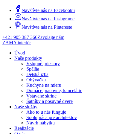
Navštívte nás na Facebooku
Navštívte nás na Instagrame
Navštívte nás na Pintereste
+421 905 387 366
Zavolajte nám
ZAMA interiér
Úvod
Naše produkty
Vstupné priestory
Spálňa
Detská izba
Obývačka
Kuchyne na mieru
Domáce pracovne, kancelárie
Vstavané skrine
Šatníky a posuvné dvere
Naše služby
Ako to u nás funguje
Spolupráca pre architektov
Návrh nábytku
Realizácie
O nás