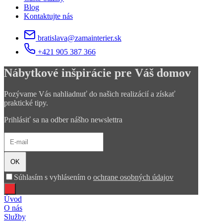
Blog
Kontaktujte nás
bratislava@zamainterier.sk
+421 905 387 366
Nábytkové inšpirácie pre Váš domov
Pozývame Vás nahliadnuť do našich realizácií a získať
praktické tipy.
Prihlásiť sa na odber nášho newslettra
OK
Súhlasím s vyhlásením o
ochrane osobných údajov
Úvod
O nás
Služby