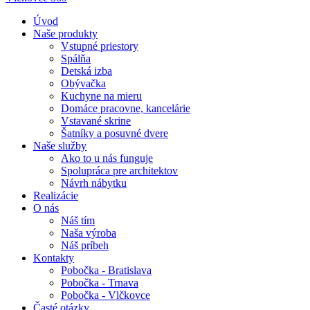
Úvod
Naše produkty
Vstupné priestory
Spálňa
Detská izba
Obývačka
Kuchyne na mieru
Domáce pracovne, kancelárie
Vstavané skrine
Šatníky a posuvné dvere
Naše služby
Ako to u nás funguje
Spolupráca pre architektov
Návrh nábytku
Realizácie
O nás
Náš tím
Naša výroba
Náš príbeh
Kontakty
Pobočka - Bratislava
Pobočka - Trnava
Pobočka - Vlčkovce
Časté otázky