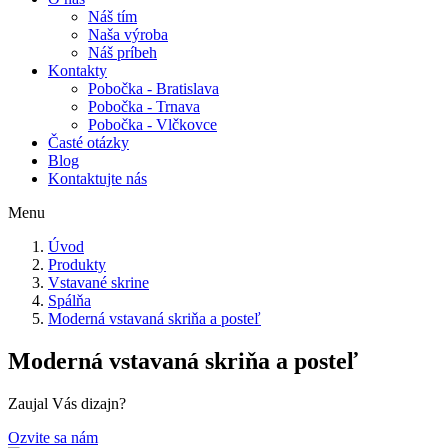
Náš tím
Naša výroba
Náš príbeh
Kontakty
Pobočka - Bratislava
Pobočka - Trnava
Pobočka - Vlčkovce
Časté otázky
Blog
Kontaktujte nás
Menu
Úvod
Produkty
Vstavané skrine
Spálňa
Moderná vstavaná skriňa a posteľ
Moderná vstavaná skriňa a posteľ
Zaujal Vás dizajn?
Ozvite sa nám