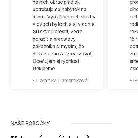
na nich obraciame ak
pro
potrebujeme nábytok na
dlh
mieru. Využili sme ich služby
nic
v dvoch bytoch a aj v dome.
rod
Sú skvelí, presní, vedia
rok
poradiť a predstavy
15 
zákazníka si myslím, že
pot
dokážu naozaj zrealizovať.
zme
Oceňujem aj rýchlosť.
sme
Ďakujeme.
osl
- Dominika Hamerníková
- I
NAŠE POBOČKY