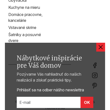
Obývačka
Kuchyne na mieru
Domáce pracovne,
kancelárie
Vstavané skrine
Šatníky a posuvné
dvere
Nábytkové inšpirácie
pre Váš domov
Pozývame Vás nahliadnuť do našich
realizácií a získať praktické tipy.
Prihlásiť sa na odber nášho newslettra
© 2026 ZAMA interiér s.r.o. /
Zmeniť cookies
OK
nastavenia