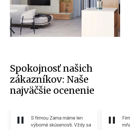
Spokojnosť našich
zákazníkov: Naše
najväčšie ocenenie
S firmou Zama máme len
Fir
výborné skúsenosti. Vždy sa
mňa