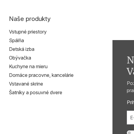
Naše produkty
Vstupné priestory
Spálňa
Detská izba
N
Obývačka
Kuchyne na mieru
V
Domáce pracovne, kancelárie
Poz
Vstavané skrine
pra
Šatníky a posuvné dvere
Pri