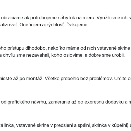
braciame ak potrebujeme nábytok na mieru. Využili sme ich slu
ealizovať. Oceňujem aj rýchlosť. Ďakujeme.
lneho prístupu dlhodobo, nakoľko máme od nich vstavané skrin
a chvílu sme nezaváhali, koho oslovíme, a dobre sme urobili.
mieste až po montáž. Všetko prebehlo bez problémov. Určite
, od grafického návrhu, zamerania až po expresnú dodávku a m
nka, vstavané skrine v predsieni a spálni, skrinka v kúpeľni) a