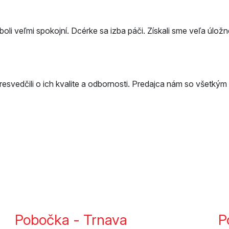
i veľmi spokojní. Dcérke sa izba páči. Získali sme veľa úložné
svedčili o ich kvalite a odbornosti. Predajca nám so všetkým p
Pobočka - Trnava
P