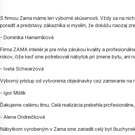
S firmou Zama máme len výborné skúsenosti. Vždy sa na nich o
poradiť a predstavy zákazníka si myslím, že dokážu naozaj zr
- Dominika Hamerníková
Firma ZAMA interiér je pre mňa zárukou kvality a profesioná
rokov, čiže keď sme potrebovali nábytok pri zmene bytu, ani n
- Iveta Schwarzová
Výborný prístup od vytvorenia objednavky cez zameranie na 
- Igor Mištík
Ďakujeme celému tímu. Celá realizácia prebehla profesionálne
- Alena Ondreičková
Nábytkom vyrobeným v Zama sme zariadili celý byt (kuchynská li