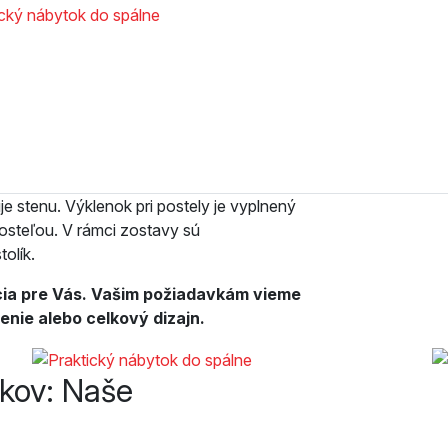
e stenu. Výklenok pri postely je vyplnený
posteľou. V rámci zostavy sú
olík.
rácia pre Vás. Vašim požiadavkám vieme
denie alebo celkový dizajn.
íkov: Naše