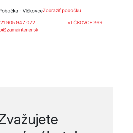
Zobraziť pobočku
21 905 947 072
VLČKOVCE 369
fo@zamainterier.sk
Zvažujete