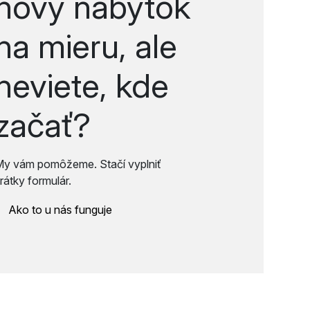
nový nábytok
na mieru, ale
neviete, kde
začať?
My vám pomôžeme. Stačí vyplniť
rátky formulár.
Ako to u nás funguje