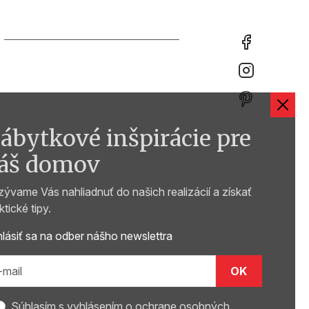
ábytkové inšpirácie pre
áš domov
ývame Vás nahliadnuť do našich realizácií a získať
ktické tipy.
hlásiť sa na odber nášho newslettra
OK
Súhlasím s vyhlásením o
ochrane osobných