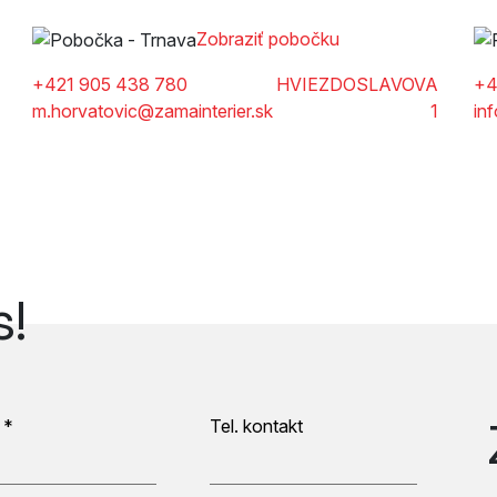
Zobraziť pobočku
+421 905 438 780
HVIEZDOSLAVOVA
+4
m.horvatovic@zamainterier.sk
1
in
s!
 *
Tel. kontakt