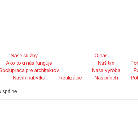
Naše služby
O nás
Ako to u nás funguje
Náš tím
Pob
Spolupráca pre architektov
Naša výroba
P
Návrh nábytku
Realizácie
Náš príbeh
Po
o spálne