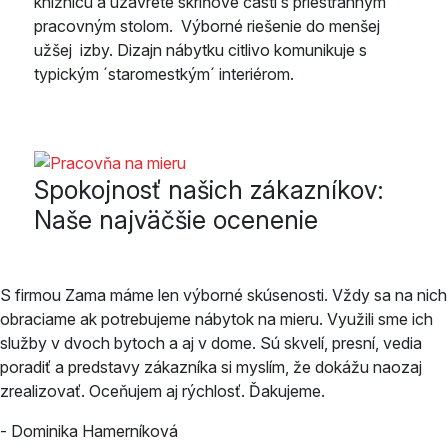
knižnicu a uzavreté skriňové časti s priestranným
pracovným stolom. Výborné riešenie do menšej
užšej izby. Dizajn nábytku citlivo komunikuje s
typickým ´staromestkým´ interiérom.
Spokojnosť našich zákazníkov:
Naše najväčšie ocenenie
S firmou Zama máme len výborné skúsenosti. Vždy sa na nich
obraciame ak potrebujeme nábytok na mieru. Využili sme ich
služby v dvoch bytoch a aj v dome. Sú skvelí, presní, vedia
poradiť a predstavy zákazníka si myslím, že dokážu naozaj
zrealizovať. Oceňujem aj rýchlosť. Ďakujeme.
- Dominika Hamerníková