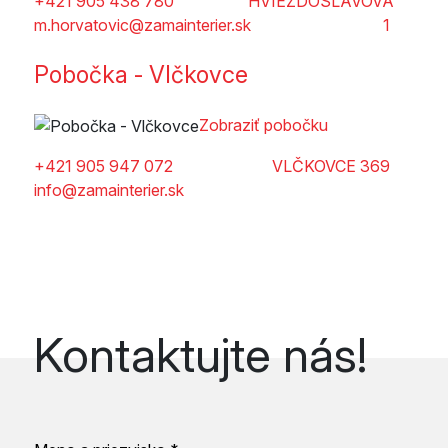
+421 905 438 780
HVIEZDOSLAVOVA
m.horvatovic@zamainterier.sk
1
Pobočka - Vlčkovce
Zobraziť pobočku
+421 905 947 072
VLČKOVCE 369
info@zamainterier.sk
Kontaktujte nás!