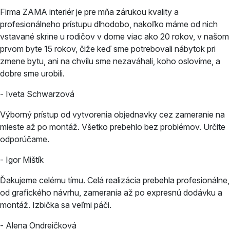
Firma ZAMA interiér je pre mňa zárukou kvality a
profesionálneho prístupu dlhodobo, nakoľko máme od nich
vstavané skrine u rodičov v dome viac ako 20 rokov, v našom
prvom byte 15 rokov, čiže keď sme potrebovali nábytok pri
zmene bytu, ani na chvílu sme nezaváhali, koho oslovíme, a
dobre sme urobili.
- Iveta Schwarzová
Výborný prístup od vytvorenia objednavky cez zameranie na
mieste až po montáž. Všetko prebehlo bez problémov. Určite
odporúčame.
- Igor Mištík
Ďakujeme celému tímu. Celá realizácia prebehla profesionálne,
od grafického návrhu, zamerania až po expresnú dodávku a
montáž. Izbička sa veľmi páči.
- Alena Ondreičková