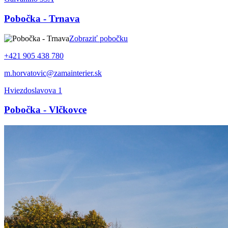
Pobočka - Trnava
Zobraziť pobočku
+421 905 438 780
m.horvatovic@zamainterier.sk
Hviezdoslavova 1
Pobočka - Vlčkovce