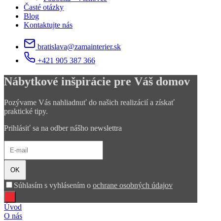
Časté otázky
Blog
Kontaktujte nás
bratislava@zamainterier.sk
+421 905 387 366
Nábytkové inšpirácie pre Váš domov
Pozývame Vás nahliadnuť do našich realizácií a získať
praktické tipy.
Prihlásiť sa na odber nášho newslettra
OK
Súhlasím s vyhlásením o
ochrane osobných údajov
Úvod
O nás