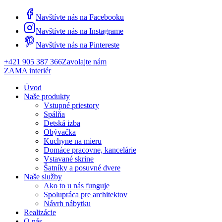
Navštívte nás na Facebooku
Navštívte nás na Instagrame
Navštívte nás na Pintereste
+421 905 387 366
Zavolajte nám
ZAMA interiér
Úvod
Naše produkty
Vstupné priestory
Spálňa
Detská izba
Obývačka
Kuchyne na mieru
Domáce pracovne, kancelárie
Vstavané skrine
Šatníky a posuvné dvere
Naše služby
Ako to u nás funguje
Spolupráca pre architektov
Návrh nábytku
Realizácie
O nás