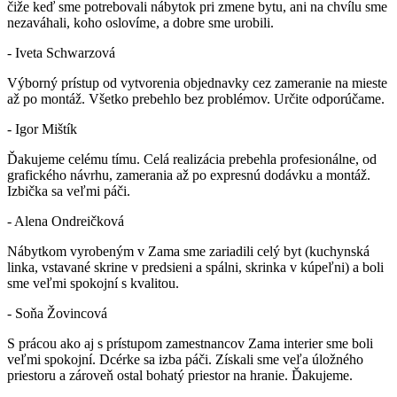
čiže keď sme potrebovali nábytok pri zmene bytu, ani na chvílu sme
nezaváhali, koho oslovíme, a dobre sme urobili.
- Iveta Schwarzová
Výborný prístup od vytvorenia objednavky cez zameranie na mieste
až po montáž. Všetko prebehlo bez problémov. Určite odporúčame.
- Igor Mištík
Ďakujeme celému tímu. Celá realizácia prebehla profesionálne, od
grafického návrhu, zamerania až po expresnú dodávku a montáž.
Izbička sa veľmi páči.
- Alena Ondreičková
Nábytkom vyrobeným v Zama sme zariadili celý byt (kuchynská
linka, vstavané skrine v predsieni a spálni, skrinka v kúpeľni) a boli
sme veľmi spokojní s kvalitou.
- Soňa Žovincová
S prácou ako aj s prístupom zamestnancov Zama interier sme boli
veľmi spokojní. Dcérke sa izba páči. Získali sme veľa úložného
priestoru a zároveň ostal bohatý priestor na hranie. Ďakujeme.