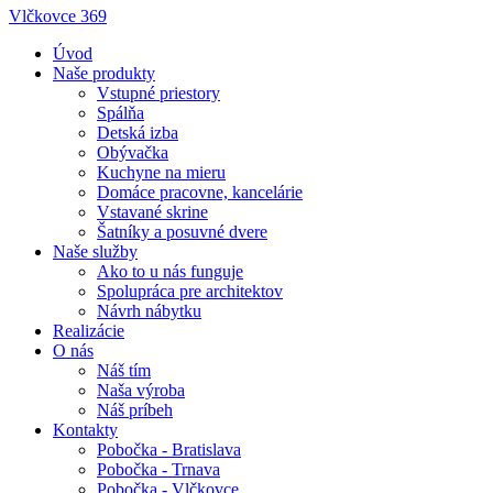
Vlčkovce 369
Úvod
Naše produkty
Vstupné priestory
Spálňa
Detská izba
Obývačka
Kuchyne na mieru
Domáce pracovne, kancelárie
Vstavané skrine
Šatníky a posuvné dvere
Naše služby
Ako to u nás funguje
Spolupráca pre architektov
Návrh nábytku
Realizácie
O nás
Náš tím
Naša výroba
Náš príbeh
Kontakty
Pobočka - Bratislava
Pobočka - Trnava
Pobočka - Vlčkovce