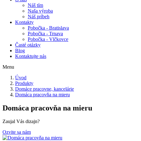
Náš tím
Naša výroba
Náš príbeh
Kontakty
Pobočka - Bratislava
Pobočka - Trnava
Pobočka - Vlčkovce
Časté otázky
Blog
Kontaktujte nás
Menu
Úvod
Produkty
Domáce pracovne, kancelárie
Domáca pracovňa na mieru
Domáca pracovňa na mieru
Zaujal Vás dizajn?
Ozvite sa nám