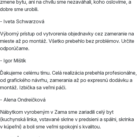
zmene bytu, ani na chvílu sme nezaváhali, koho oslovíme, a
dobre sme urobili.
- Iveta Schwarzová
Výborný prístup od vytvorenia objednavky cez zameranie na
mieste až po montáž. Všetko prebehlo bez problémov. Určite
odporúčame.
- Igor Mištík
Ďakujeme celému tímu. Celá realizácia prebehla profesionálne,
od grafického návrhu, zamerania až po expresnú dodávku a
montáž. Izbička sa veľmi páči.
- Alena Ondreičková
Nábytkom vyrobeným v Zama sme zariadili celý byt
(kuchynská linka, vstavané skrine v predsieni a spálni, skrinka
v kúpeľni) a boli sme veľmi spokojní s kvalitou.